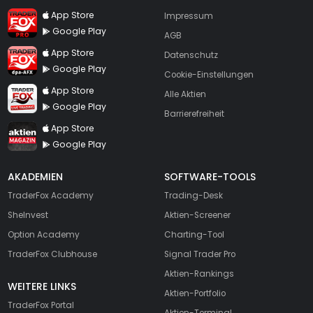
TraderFox Pro
App Store
Impressum
Google Play
AGB
TraderFox dpa-AFX ProFeed
App Store
Datenschutz
Google Play
Cookie-Einstellungen
TraderFox Live Trading
App Store
Alle Aktien
Google Play
Barrierefreiheit
TraderFox aktien Magazin
App Store
Google Play
AKADEMIEN
SOFTWARE-TOOLS
TraderFox Academy
Trading-Desk
SheInvest
Aktien-Screener
Option Academy
Charting-Tool
TraderFox Clubhouse
Signal Trader Pro
Aktien-Rankings
WEITERE LINKS
Aktien-Portfolio
TraderFox Portal
Aktien-Terminal