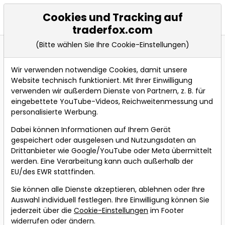
Cookies und Tracking auf
Events
traderfox.com
(Bitte wählen Sie Ihre Cookie-Einstellungen)
Wir verwenden notwendige Cookies, damit unsere
Bevorstehende Webinare
Alle Aufzeichnungen
Website technisch funktioniert. Mit Ihrer Einwilligung
verwenden wir außerdem Dienste von Partnern, z. B. für
Über neue Webinare per
eingebettete YouTube-Videos, Reichweitenmessung und
Webinare-Alert
Telegram oder Email
personalisierte Werbung.
informieren lassen.
Dabei können Informationen auf Ihrem Gerät
Die ultimative
gespeichert oder ausgelesen und Nutzungsdaten an
Drittanbieter wie Google/YouTube oder Meta übermittelt
Anleitung zu
werden. Eine Verarbeitung kann auch außerhalb der
William O'Neil's
EU/des EWR stattfinden.
CANLSIM-Growth-
Sie können alle Dienste akzeptieren, ablehnen oder Ihre
Strategie
Auswahl individuell festlegen. Ihre Einwilligung können Sie
jederzeit über die
Cookie-Einstellungen
im Footer
Referent:
Simon
widerrufen oder ändern.
Betschinger