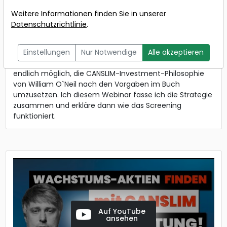
Wann:
Freitag, 25. Juni
Weitere Informationen finden Sie in unserer
2021 von 18 bis 19 Uhr
Datenschutzrichtlinie
.
Die neuen Versionen der TraderFox Aktien-Screener
Einstellungen
Nur Notwendige
Alle akzeptieren
unterstützen Multi-Stock-Indicators. Damit ist es nun
endlich möglich, die CANSLIM-Investment-Philosophie
von William O`Neil nach den Vorgaben im Buch
umzusetzen. Ich diesem Webinar fasse ich die Strategie
zusammen und erkläre dann wie das Screening
funktioniert.
Auf YouTube
ansehen