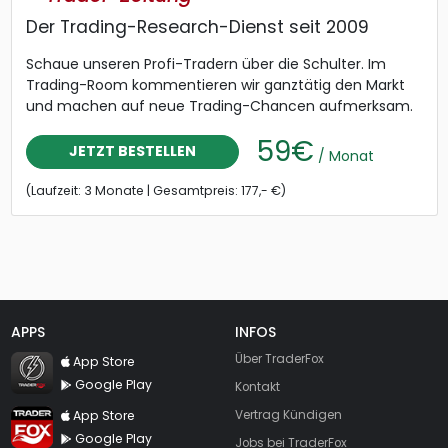
Der Trading-Research-Dienst seit 2009
Schaue unseren Profi-Tradern über die Schulter. Im
Trading-Room kommentieren wir ganztätig den Markt
und machen auf neue Trading-Chancen aufmerksam.
59€
JETZT BESTELLEN
/ Monat
(Laufzeit: 3 Monate | Gesamtpreis: 177,- €)
APPS
INFOS
TraderFox Flash
Über TraderFox
App Store
Google Play
Kontakt
TraderFox App
App Store
Vertrag Kündigen
Google Play
Jobs bei TraderFox