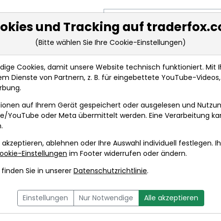
Suche nach Aktie, Kürzel oder Sy
okies und Tracking auf traderfox.
(Bitte wählen Sie Ihre Cookie-Einstellungen)
ge Cookies, damit unsere Website technisch funktioniert. Mit Ih
m Dienste von Partnern, z. B. für eingebettete YouTube-Video
rbung.
ungen
ionen auf Ihrem Gerät gespeichert oder ausgelesen und Nutzu
gle/YouTube oder Meta übermittelt werden. Eine Verarbeitung k
.
it Aktien Geld verdient: Das s
 akzeptieren, ablehnen oder Ihre Auswahl individuell festlegen. I
trategie von William O´Neil!
ookie-Einstellungen
im Footer widerrufen oder ändern.
 Betschinger
finden Sie in unserer
Datenschutzrichtlinie
.
 7. Dezember 2022 von 12:15 bis 12:45 Uhr
Einstellungen
Nur Notwendige
Alle akzeptieren