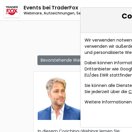
Events
bei TraderFox
Webinare, Aufzeichnungen, Seminare
Co
Wir verwenden notwendi
verwenden wir außerde
und personalisierte We
Bevorstehende Webinare
Alle Aufzeichn
Dabei können Informat
Drittanbieter wie Goo
EU/des EWR stattfinden
Wie man m
Sie können alle Dienste
nach der S
Sie jederzeit über die
C
Referent:
Simon
Weitere Informationen 
Wann:
Mittwoch,
In diesem Coaching-Webinar lernen Sie: