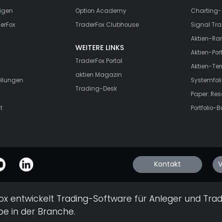
igen
Option Academy
Charting-
erFox
TraderFox Clubhouse
Signal Tra
Aktien-Ra
WEITERE LINKS
Aktien-Port
TraderFox Portal
Aktien-Te
aktien Magazin
ellungen
Systemfoli
Trading-Desk
Paper: Re
t
Portfolio-B
Kontakt
V
ox entwickelt Trading-Software für Anleger und Trad
e in der Branche.