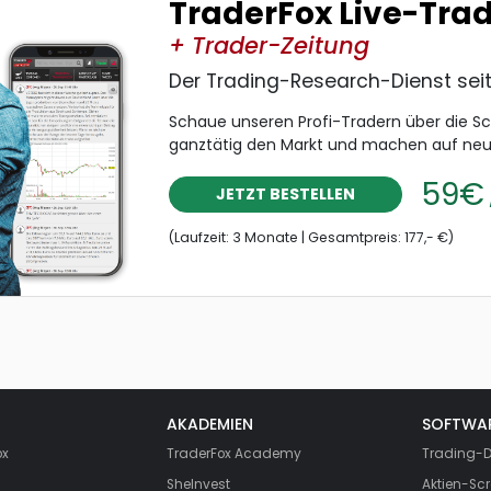
TraderFox Live-Tra
+ Trader-Zeitung
Der Trading-Research-Dienst sei
Schaue unseren Profi-Tradern über die S
ganztätig den Markt und machen auf ne
59€
JETZT BESTELLEN
(Laufzeit: 3 Monate | Gesamtpreis: 177,- €)
AKADEMIEN
SOFTWA
ox
TraderFox Academy
Trading-D
SheInvest
Aktien-Scr