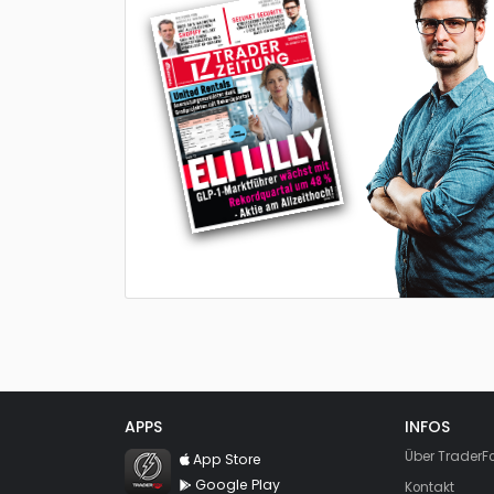
APPS
INFOS
TraderFox Flash
Über TraderF
App Store
Google Play
Kontakt