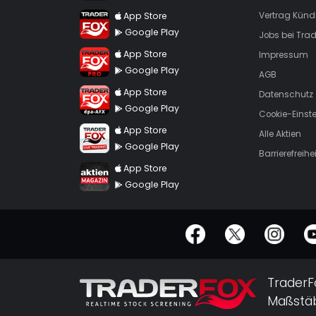
TraderFox App
App Store
Vertrag Künd
Google Play
Jobs bei Trad
TraderFox Pro
App Store
Impressum
Google Play
AGB
TraderFox dpa-AFX ProFeed
App Store
Datenschutz
Google Play
Cookie-Einst
TraderFox Live Trading
App Store
Alle Aktien
Google Play
Barrierefreihei
TraderFox aktien Magazin
App Store
Google Play
offizielle Social Media-Accounts
TraderF
Maßstäb