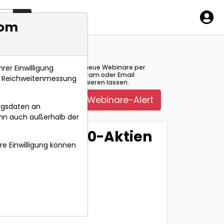
mbol
com
rer Einwilligung
Über neue Webinare per
Telegram oder Email
s, Reichweitenmessung
informieren lassen.
Webinare-Alert
ngsdaten an
ann auch außerhalb der
ind die Top-10-Aktien
hre Einwilligung können