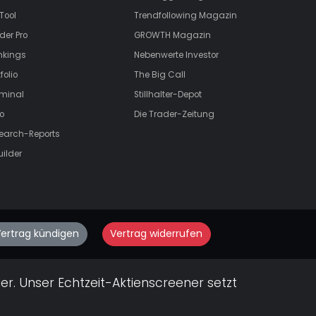
Tool
Trendfollowing Magazin
der Pro
GROWTH
Magazin
nkings
Nebenwerte Investor
folio
The Big Call
rminal
Stillhalter-Depot
o
Die Trader-Zeitung
search-Reports
uilder
ertrag kündigen
Vertrag widerrufen
er. Unser Echtzeit-Aktienscreener setzt