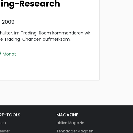
ding-Research
t 2009
chulter. Im Trading-Room kommentieren wir
ue Trading-Chancen aufmerksam.
/ Monat
RE-TOOLS
MAGAZINE
esk
aktien
Magazin
eener
Tenbagger Magazin