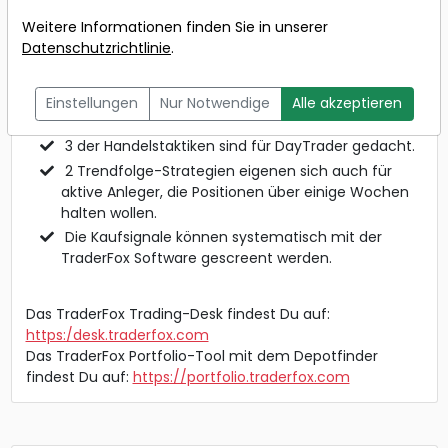
2023 von 18:00 bis 18:30 Uhr
Weitere Informationen finden Sie in unserer
Datenschutzrichtlinie
.
5 der in diesem Online-Coaching vorgestellten
Strategien eignen sich auch für berufstätige
Einstellungen
Nur Notwendige
Alle akzeptieren
Trader.
3 der Handelstaktiken sind für DayTrader gedacht.
2 Trendfolge-Strategien eigenen sich auch für
aktive Anleger, die Positionen über einige Wochen
halten wollen.
Die Kaufsignale können systematisch mit der
TraderFox Software gescreent werden.
Das TraderFox Trading-Desk findest Du auf:
https:/desk.traderfox.com
Das TraderFox Portfolio-Tool mit dem Depotfinder
findest Du auf:
https://portfolio.traderfox.com