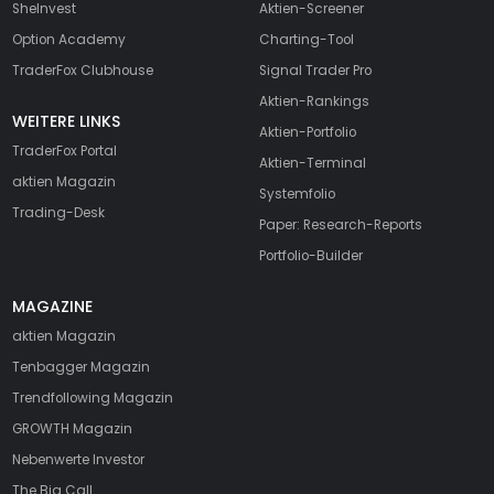
SheInvest
Aktien-Screener
Option Academy
Charting-Tool
TraderFox Clubhouse
Signal Trader Pro
Aktien-Rankings
WEITERE LINKS
Aktien-Portfolio
TraderFox Portal
Aktien-Terminal
aktien Magazin
Systemfolio
Trading-Desk
Paper: Research-Reports
Portfolio-Builder
MAGAZINE
aktien
Magazin
Tenbagger Magazin
Trendfollowing Magazin
GROWTH
Magazin
Nebenwerte Investor
The Big Call