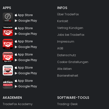
APPS
INFOS
TraderFox Flash
Über TraderFox
App Store
Google Play
Kontakt
TraderFox App
App Store
Vertrag Kündigen
Google Play
Jobs bei TraderFox
TraderFox Pro
App Store
Impressum
Google Play
AGB
TraderFox dpa-AFX ProFeed
App Store
Datenschutz
Google Play
Cookie-Einstellungen
TraderFox Live Trading
App Store
Alle Aktien
Google Play
Barrierefreiheit
TraderFox aktien Magazin
App Store
Google Play
AKADEMIEN
SOFTWARE-TOOLS
TraderFox Academy
Trading-Desk