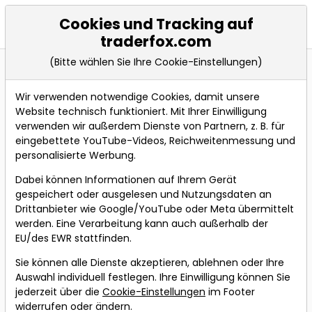
Cookies und Tracking auf
Events
traderfox.com
(Bitte wählen Sie Ihre Cookie-Einstellungen)
Wir verwenden notwendige Cookies, damit unsere
Bevorstehende Webinare
Alle Aufzeichnungen
Website technisch funktioniert. Mit Ihrer Einwilligung
verwenden wir außerdem Dienste von Partnern, z. B. für
Über neue Webinare per
eingebettete YouTube-Videos, Reichweitenmessung und
Webinare-Alert
Telegram oder Email
personalisierte Werbung.
informieren lassen.
Dabei können Informationen auf Ihrem Gerät
So baut man das
gespeichert oder ausgelesen und Nutzungsdaten an
Drittanbieter wie Google/YouTube oder Meta übermittelt
perfekte Depot mit
werden. Eine Verarbeitung kann auch außerhalb der
Künstliche
EU/des EWR stattfinden.
Intelligenz-Aktien!
Sie können alle Dienste akzeptieren, ablehnen oder Ihre
Referent:
Simon
Auswahl individuell festlegen. Ihre Einwilligung können Sie
Betschinger
jederzeit über die
Cookie-Einstellungen
im Footer
widerrufen oder ändern.
Wann:
Mittwoch, 19. Juli