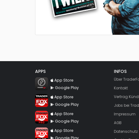
APPS
INFOS
TraderFox Flash
Über TraderF
App Store
Google Play
Kontakt
TraderFox App
App Store
Vertrag Künd
Google Play
Jobs bei Trad
TraderFox Pro
App Store
Impressum
Google Play
AGB
TraderFox dpa-AFX ProFeed
App Store
Datenschutz
Google Play