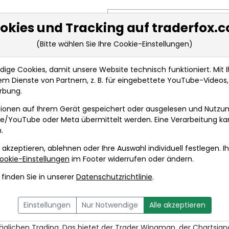
Suche nach Aktie, Kürzel oder Sy
okies und Tracking auf traderfox.
(Bitte wählen Sie Ihre Cookie-Einstellungen)
ge Cookies, damit unsere Website technisch funktioniert. Mit Ih
m Dienste von Partnern, z. B. für eingebettete YouTube-Video
rbung.
ungen
ionen auf Ihrem Gerät gespeichert oder ausgelesen und Nutzu
gle/YouTube oder Meta übermittelt werden. Eine Verarbeitung k
.
r Wingman als KI-Assistent be
 akzeptieren, ablehnen oder Ihre Auswahl individuell festlegen. I
as Zehetner
ookie-Einstellungen
im Footer widerrufen oder ändern.
och, 20. September 2023 18 Uhr bis Sonntag, 31. Dezember 2023
finden Sie in unserer
Datenschutzrichtlinie
.
Einstellungen
Nur Notwendige
Alle akzeptieren
 täglichen Trading. Das bietet der Trader Wingman, der Chartsign