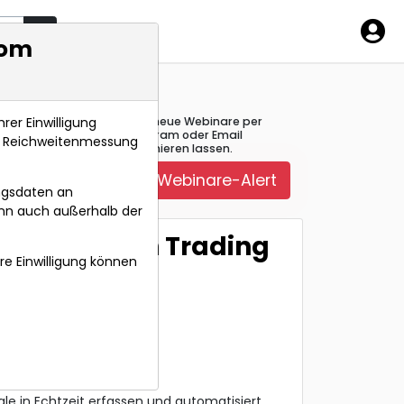
mbol
com
rer Einwilligung
Über neue Webinare per
Telegram oder Email
s, Reichweitenmessung
informieren lassen.
Webinare-Alert
ngsdaten an
ann auch außerhalb der
im täglichen Trading
hre Einwilligung können
 0 Uhr
ale in Echtzeit erfassen und automatisiert