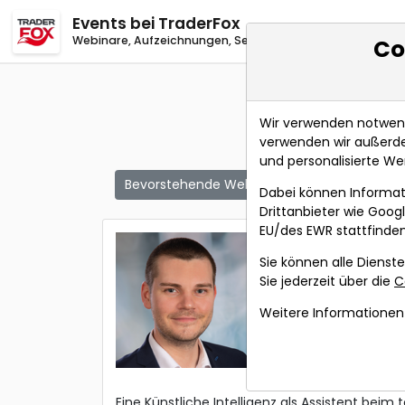
Events
bei TraderFox
Webinare, Aufzeichnungen, Seminare
Co
Wir verwenden notwendi
verwenden wir außerde
und personalisierte We
Bevorstehende Webinare
Alle Aufzeichn
Dabei können Informat
Drittanbieter wie Goo
EU/des EWR stattfinden
Der Trade
Sie können alle Dienste
Referent:
Andre
Sie jederzeit über die
C
Wann:
von Mittw
Weitere Informationen 
Eine Künstliche Intelligenz als Assistent beim