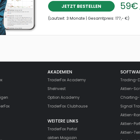
59€
JETZT BESTELLEN
(Laufzeit: 3 Monate | Gesamtpreis: 177,- €)
AKADEMIEN
SOFTWA
ox
TraderFox Academy
Trading-D
SheInvest
Aktien-Scr
igen
Option Academy
Charting-
erFox
TraderFox Clubhouse
Signal Tra
Aktien-Ra
WEITERE LINKS
Aktien-Port
TraderFox Portal
Aktien-Te
aktien Magazin