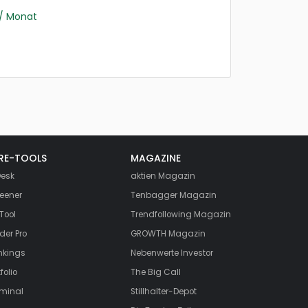
/ Monat
RE-TOOLS
MAGAZINE
esk
aktien
Magazin
eener
Tenbagger Magazin
Tool
Trendfollowing Magazin
der Pro
GROWTH
Magazin
nkings
Nebenwerte Investor
folio
The Big Call
rminal
Stillhalter-Depot