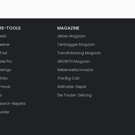
RE-TOOLS
MAGAZINE
esk
aktien
Magazin
eener
Tenbagger Magazin
Tool
Trendfollowing Magazin
der Pro
GROWTH
Magazin
nkings
Nebenwerte Investor
folio
The Big Call
rminal
Stillhalter-Depot
o
Die Trader-Zeitung
search-Reports
uilder