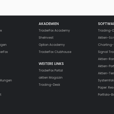
AKADEMIEN
SOFTWA
ox
TraderFox Academy
Trading-D
SheInvest
Aktien-Scr
igen
Option Academy
Charting-
erFox
TraderFox Clubhouse
Signal Tra
Aktien-Ra
WEITERE LINKS
Aktien-Port
TraderFox Portal
Aktien-Te
aktien Magazin
ellungen
Systemfoli
Trading-Desk
Paper: Re
t
Portfolio-B