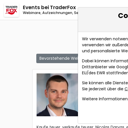
Events
bei TraderFox
Webinare, Aufzeichnungen, Seminare
Co
Wir verwenden notwendi
verwenden wir außerde
und personalisierte We
Bevorstehende Webinare
Alle Aufzeichn
Dabei können Informat
Drittanbieter wie Goo
EU/des EWR stattfinden
DARVAS-Me
Sie können alle Dienste
Aktien
Sie jederzeit über die
C
Referent:
Andre
Weitere Informationen 
Wann:
Mittwoch,
Kaufe teuer, verkaufe teurer. Nicolas Darvas,