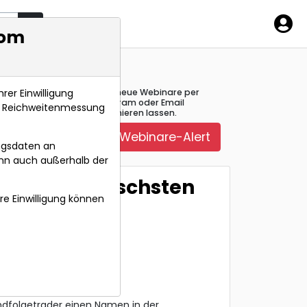
mbol
com
rer Einwilligung
Über neue Webinare per
Telegram oder Email
s, Reichweitenmessung
informieren lassen.
Webinare-Alert
ngsdaten an
ann auch außerhalb der
ür die bullischsten
hre Einwilligung können
endfolgetrader einen Namen in der