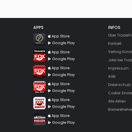
APPS
INFOS
TraderFox Flash
Über TraderF
App Store
Google Play
Kontakt
TraderFox App
App Store
Vertrag Künd
Google Play
Jobs bei Trad
TraderFox Pro
App Store
Impressum
Google Play
AGB
TraderFox dpa-AFX ProFeed
App Store
Datenschutz
Google Play
Cookie-Einst
TraderFox Live Trading
App Store
Alle Aktien
Google Play
Barrierefreihei
TraderFox aktien Magazin
App Store
Google Play