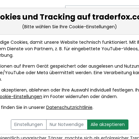
Suche nach Aktie, Kürzel oder Sy
okies und Tracking auf traderfox.
(Bitte wählen Sie Ihre Cookie-Einstellungen)
ge Cookies, damit unsere Website technisch funktioniert. Mit Ih
m Dienste von Partnern, z. B. für eingebettete YouTube-Video
rbung.
ungen
ionen auf Ihrem Gerät gespeichert oder ausgelesen und Nutzu
gle/YouTube oder Meta übermittelt werden. Eine Verarbeitung k
.
thode – Trendfolgestrategie f
 akzeptieren, ablehnen oder Ihre Auswahl individuell festlegen. I
ookie-Einstellungen
im Footer widerrufen oder ändern.
as Zehetner
finden Sie in unserer
Datenschutzrichtlinie
.
 14. Februar 2024 von 17 bis 18 Uhr
Einstellungen
Nur Notwendige
Alle akzeptieren
 eigentlich ungarischer Tänzer, machte sich als erfolgreicher Tr