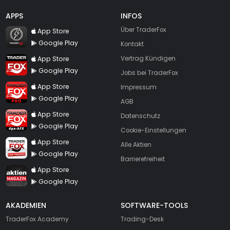
APPS
INFOS
TraderFox Flash
Über TraderFox
App Store
Google Play
Kontakt
TraderFox App
App Store
Vertrag Kündigen
Google Play
Jobs bei TraderFox
TraderFox Pro
App Store
Impressum
Google Play
AGB
TraderFox dpa-AFX ProFeed
App Store
Datenschutz
Google Play
Cookie-Einstellungen
TraderFox Live Trading
App Store
Alle Aktien
Google Play
Barrierefreiheit
TraderFox aktien Magazin
App Store
Google Play
AKADEMIEN
SOFTWARE-TOOLS
TraderFox Academy
Trading-Desk