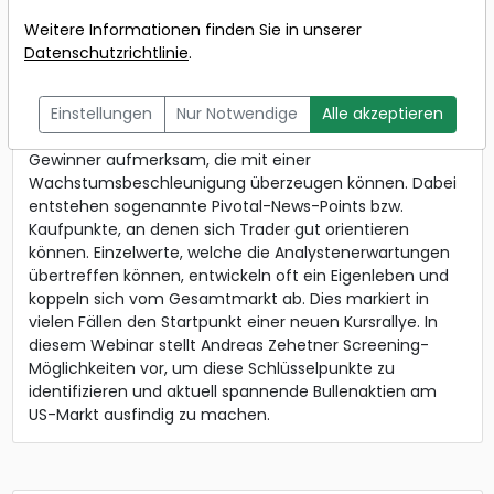
Wann:
Mittwoch, 24. April
Weitere Informationen finden Sie in unserer
2024 von 17 bis 18 Uhr
Datenschutzrichtlinie
.
Die Berichtsaison läuft nun wieder auf Hochtouren.
Einstellungen
Nur Notwendige
Alle akzeptieren
Quartalsberichte machen regelmäßig auf neue
Gewinner aufmerksam, die mit einer
Wachstumsbeschleunigung überzeugen können. Dabei
entstehen sogenannte Pivotal-News-Points bzw.
Kaufpunkte, an denen sich Trader gut orientieren
können. Einzelwerte, welche die Analystenerwartungen
übertreffen können, entwickeln oft ein Eigenleben und
koppeln sich vom Gesamtmarkt ab. Dies markiert in
vielen Fällen den Startpunkt einer neuen Kursrallye. In
diesem Webinar stellt Andreas Zehetner Screening-
Möglichkeiten vor, um diese Schlüsselpunkte zu
identifizieren und aktuell spannende Bullenaktien am
US-Markt ausfindig zu machen.