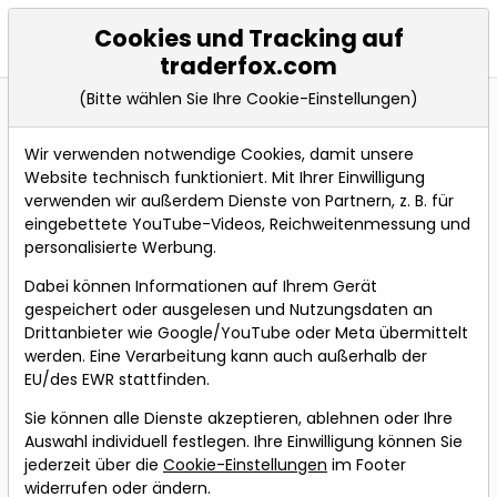
Cookies und Tracking auf
Events
traderfox.com
(Bitte wählen Sie Ihre Cookie-Einstellungen)
Wir verwenden notwendige Cookies, damit unsere
Bevorstehende Webinare
Alle Aufzeichnungen
Website technisch funktioniert. Mit Ihrer Einwilligung
verwenden wir außerdem Dienste von Partnern, z. B. für
Über neue Webinare per
eingebettete YouTube-Videos, Reichweitenmessung und
Webinare-Alert
Telegram oder Email
personalisierte Werbung.
informieren lassen.
Dabei können Informationen auf Ihrem Gerät
Berichtsaison auf
gespeichert oder ausgelesen und Nutzungsdaten an
Drittanbieter wie Google/YouTube oder Meta übermittelt
Hochtouren – So
werden. Eine Verarbeitung kann auch außerhalb der
identifiziert man
EU/des EWR stattfinden.
neue Pivotal-
Sie können alle Dienste akzeptieren, ablehnen oder Ihre
News-Points!
Auswahl individuell festlegen. Ihre Einwilligung können Sie
jederzeit über die
Cookie-Einstellungen
im Footer
Referent:
Andreas
widerrufen oder ändern.
Zehetner