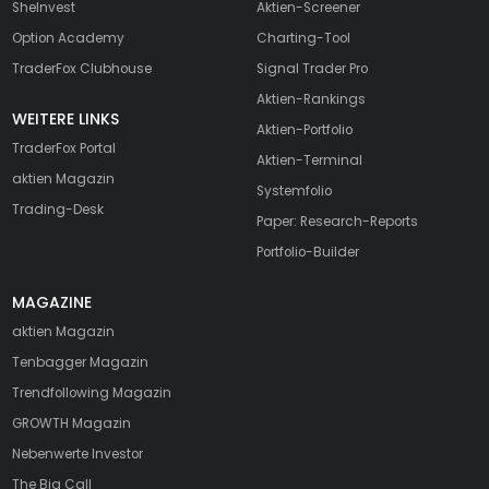
SheInvest
Aktien-Screener
Option Academy
Charting-Tool
TraderFox Clubhouse
Signal Trader Pro
Aktien-Rankings
WEITERE LINKS
Aktien-Portfolio
TraderFox Portal
Aktien-Terminal
aktien Magazin
Systemfolio
Trading-Desk
Paper: Research-Reports
Portfolio-Builder
MAGAZINE
aktien
Magazin
Tenbagger Magazin
Trendfollowing Magazin
GROWTH
Magazin
Nebenwerte Investor
The Big Call