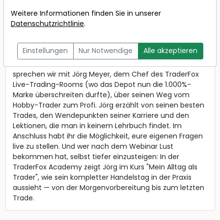
Referent:
Jörg Meyer
Wann:
Dienstag, 9. Juni
Weitere Informationen finden Sie in unserer
von 17 bis 18 Uhr
Datenschutzrichtlinie
.
Einstellungen
Nur Notwendige
Alle akzeptieren
Wie wird aus einer Leidenschaft für die Börse ein
Vollzeit-Beruf? In diesem kostenlosen Live-Webinar
sprechen wir mit Jörg Meyer, dem Chef des TraderFox
Live-Trading-Rooms (wo das Depot nun die 1.000%-
Marke überschreiten durfte), über seinen Weg vom
Hobby-Trader zum Profi. Jörg erzählt von seinen besten
Trades, den Wendepunkten seiner Karriere und den
Lektionen, die man in keinem Lehrbuch findet. Im
Anschluss habt ihr die Möglichkeit, eure eigenen Fragen
live zu stellen. Und wer nach dem Webinar Lust
bekommen hat, selbst tiefer einzusteigen: In der
TraderFox Academy zeigt Jörg im Kurs "Mein Alltag als
Trader", wie sein kompletter Handelstag in der Praxis
aussieht — von der Morgenvorbereitung bis zum letzten
Trade.