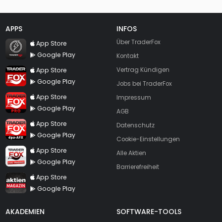
APPS
INFOS
TraderFox Flash
Über TraderFox
App Store
Google Play
Kontakt
TraderFox App
App Store
Vertrag Kündigen
Google Play
Jobs bei TraderFox
TraderFox Pro
App Store
Impressum
Google Play
AGB
TraderFox dpa-AFX ProFeed
App Store
Datenschutz
Google Play
Cookie-Einstellungen
TraderFox Live Trading
App Store
Alle Aktien
Google Play
Barrierefreiheit
TraderFox aktien Magazin
App Store
Google Play
AKADEMIEN
SOFTWARE-TOOLS