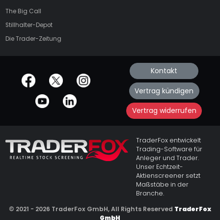
The Big Call
Stillhalter-Depot
Die Trader-Zeitung
Kontakt
offizielle Social Media-Accounts
Vertrag kündigen
Vertrag widerrufen
TraderFox entwickelt
Trading-Software für
Anleger und Trader.
Unser Echtzeit-
Aktienscreener setzt
Maßstäbe in der
Branche.
© 2021 - 2026 TraderFox GmbH, All Rights Reserved
TraderFox
GmbH