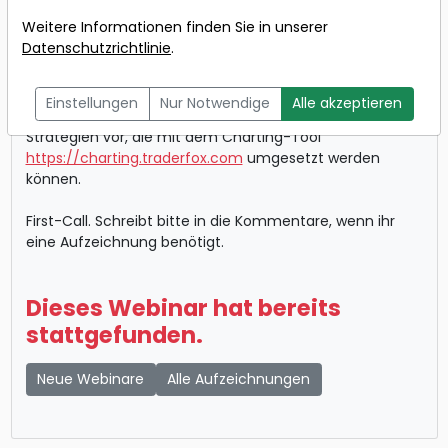
Betschinger
Weitere Informationen finden Sie in unserer
Wann:
08.02.2022 um 18:00
Datenschutzrichtlinie
.
Uhr
Einstellungen
Nur Notwendige
Alle akzeptieren
In diesem Webinar stellt Simon Betschinger 10 Trading-
Strategien vor, die mit dem Charting-Tool
https://charting.traderfox.com
umgesetzt werden
können.
First-Call. Schreibt bitte in die Kommentare, wenn ihr
eine Aufzeichnung benötigt.
Dieses Webinar hat bereits
stattgefunden.
Neue Webinare
Alle Aufzeichnungen