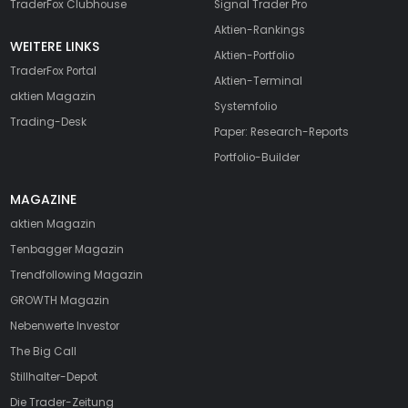
TraderFox Clubhouse
Signal Trader Pro
Aktien-Rankings
WEITERE LINKS
Aktien-Portfolio
TraderFox Portal
Aktien-Terminal
aktien Magazin
Systemfolio
Trading-Desk
Paper: Research-Reports
Portfolio-Builder
MAGAZINE
aktien
Magazin
Tenbagger Magazin
Trendfollowing Magazin
GROWTH
Magazin
Nebenwerte Investor
The Big Call
Stillhalter-Depot
Die Trader-Zeitung