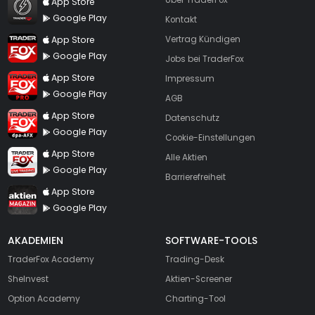
App Store
Google Play
Kontakt
TraderFox App
App Store
Vertrag Kündigen
Google Play
Jobs bei TraderFox
TraderFox Pro
App Store
Impressum
Google Play
AGB
TraderFox dpa-AFX ProFeed
App Store
Datenschutz
Google Play
Cookie-Einstellungen
TraderFox Live Trading
App Store
Alle Aktien
Google Play
Barrierefreiheit
TraderFox aktien Magazin
App Store
Google Play
AKADEMIEN
SOFTWARE-TOOLS
TraderFox Academy
Trading-Desk
SheInvest
Aktien-Screener
Option Academy
Charting-Tool