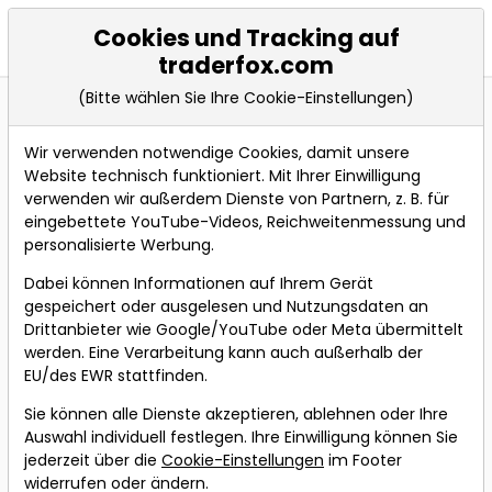
Cookies und Tracking auf
Events
traderfox.com
(Bitte wählen Sie Ihre Cookie-Einstellungen)
Wir verwenden notwendige Cookies, damit unsere
Live teilnehmen an folgendem
Website technisch funktioniert. Mit Ihrer Einwilligung
Webinar
verwenden wir außerdem Dienste von Partnern, z. B. für
eingebettete YouTube-Videos, Reichweitenmessung und
personalisierte Werbung.
Bevorstehende Webinare
Dabei können Informationen auf Ihrem Gerät
gespeichert oder ausgelesen und Nutzungsdaten an
10 Trading-
Drittanbieter wie Google/YouTube oder Meta übermittelt
Strategien, die Du
werden. Eine Verarbeitung kann auch außerhalb der
mit dem neuen
EU/des EWR stattfinden.
Charting-Tool
Sie können alle Dienste akzeptieren, ablehnen oder Ihre
umsetzen kannst!
Auswahl individuell festlegen. Ihre Einwilligung können Sie
jederzeit über die
Cookie-Einstellungen
im Footer
Referent:
Simon
widerrufen oder ändern.