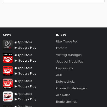
APPS
INFOS
TraderFox Flash
Über TraderFox
App Store
Google Play
Kontakt
TraderFox App
App Store
Vertrag Kündigen
Google Play
Jobs bei TraderFox
TraderFox Pro
App Store
Impressum
Google Play
AGB
TraderFox dpa-AFX ProFeed
App Store
Datenschutz
Google Play
Cookie-Einstellungen
TraderFox Live Trading
App Store
Alle Aktien
Google Play
Barrierefreiheit
TraderFox aktien Magazin
App Store