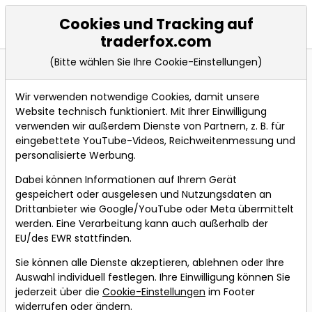
Cookies und Tracking auf
Events
traderfox.com
(Bitte wählen Sie Ihre Cookie-Einstellungen)
Wir verwenden notwendige Cookies, damit unsere
Live teilnehmen an folgendem
Website technisch funktioniert. Mit Ihrer Einwilligung
Webinar
verwenden wir außerdem Dienste von Partnern, z. B. für
eingebettete YouTube-Videos, Reichweitenmessung und
personalisierte Werbung.
Bevorstehende Webinare
Dabei können Informationen auf Ihrem Gerät
gespeichert oder ausgelesen und Nutzungsdaten an
1000% erreicht:
Drittanbieter wie Google/YouTube oder Meta übermittelt
Interview und Q&A
werden. Eine Verarbeitung kann auch außerhalb der
mit Profi-Trader
EU/des EWR stattfinden.
Jörg Meyer, Chef
Sie können alle Dienste akzeptieren, ablehnen oder Ihre
des Live-Trading-
Auswahl individuell festlegen. Ihre Einwilligung können Sie
jederzeit über die
Cookie-Einstellungen
im Footer
Rooms
widerrufen oder ändern.