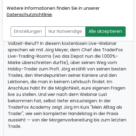
Referent:
Jörg Meyer
Weitere Informationen finden Sie in unserer
Wann:
09.06.2026 um 17:00
Datenschutzrichtlinie
.
Uhr
Einstellungen
Nur Notwendige
Alle akzeptieren
Wie wird aus einer Leidenschaft für die Börse ein
Vollzeit-Beruf? In diesem kostenlosen Live-Webinar
sprechen wir mit Jörg Meyer, dem Chef des TraderFox
Live-Trading-Rooms (wo das Depot nun die 1.000%-
Marke überschreiten durfte), über seinen Weg vom
Hobby-Trader zum Profi. Jörg erzählt von seinen besten
Trades, den Wendepunkten seiner Karriere und den
Lektionen, die man in keinem Lehrbuch findet. Im
Anschluss habt ihr die Möglichkeit, eure eigenen Fragen
live zu stellen. Und wer nach dem Webinar Lust
bekommen hat, selbst tiefer einzusteigen: In der
TraderFox Academy zeigt Jörg im Kurs "Mein Alltag als
Trader", wie sein kompletter Handelstag in der Praxis
aussieht — von der Morgenvorbereitung bis zum letzten
Trade.