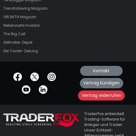
Trendfollowing Magazin
GROWTH
Magazin
Nebenwerte Investor
The Big Call
Stillhalter-Depot
Die Trader-Zeitung
Kontakt
offizielle Social Media-Accounts
Vertrag kündigen
Vertrag widerrufen
TraderFox entwickelt
Trading-Software für
Anleger und Trader.
Unser Echtzeit-
Aktienscreener setzt