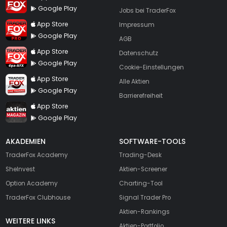
Google Play
Jobs bei TraderFox
TraderFox Pro
App Store
Impressum
Google Play
AGB
TraderFox dpa-AFX ProFeed
App Store
Datenschutz
Google Play
Cookie-Einstellungen
TraderFox Live Trading
App Store
Alle Aktien
Google Play
Barrierefreiheit
TraderFox aktien Magazin
App Store
Google Play
AKADEMIEN
SOFTWARE-TOOLS
TraderFox Academy
Trading-Desk
SheInvest
Aktien-Screener
Option Academy
Charting-Tool
TraderFox Clubhouse
Signal Trader Pro
Aktien-Rankings
WEITERE LINKS
Aktien-Portfolio