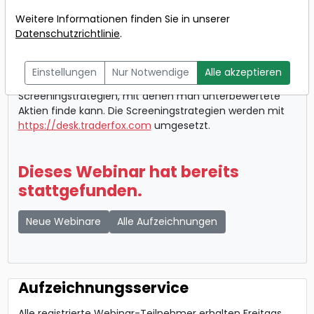
Betschinger
Weitere Informationen finden Sie in unserer
Wann:
20.07.2026 um 12:15
Datenschutzrichtlinie
.
Uhr
Einstellungen
Nur Notwendige
Alle akzeptieren
Dieses Webinar zeigt überzeugende und sachlogische
Screeningstrategien, mit denen man unterbewertete
Aktien finde kann. Die Screeningstrategien werden mit
https://desk.traderfox.com
umgesetzt.
Dieses Webinar hat bereits
stattgefunden.
Neue Webinare
Alle Aufzeichnungen
Aufzeichnungsservice
Alle registrierte Webinar-Teilnehmer erhalten Freitags