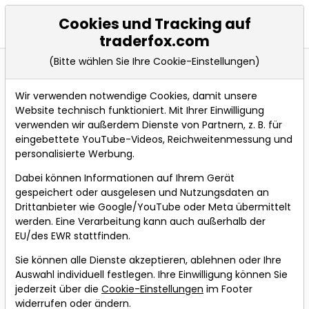
Cookies und Tracking auf
Events
traderfox.com
(Bitte wählen Sie Ihre Cookie-Einstellungen)
Wir verwenden notwendige Cookies, damit unsere
Live teilnehmen an folgendem
Website technisch funktioniert. Mit Ihrer Einwilligung
Webinar
verwenden wir außerdem Dienste von Partnern, z. B. für
eingebettete YouTube-Videos, Reichweitenmessung und
personalisierte Werbung.
Bevorstehende Webinare
Dabei können Informationen auf Ihrem Gerät
gespeichert oder ausgelesen und Nutzungsdaten an
Den Markt nach
Drittanbieter wie Google/YouTube oder Meta übermittelt
unterbewerteten
werden. Eine Verarbeitung kann auch außerhalb der
Aktien screenen!
EU/des EWR stattfinden.
Dein nächster
Sie können alle Dienste akzeptieren, ablehnen oder Ihre
großer Trade
Auswahl individuell festlegen. Ihre Einwilligung können Sie
jederzeit über die
Cookie-Einstellungen
im Footer
Referent:
Simon
widerrufen oder ändern.