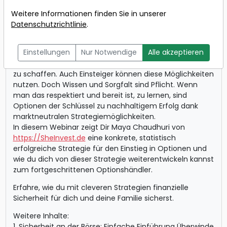
Weitere Informationen finden Sie in unserer
Datenschutzrichtlinie
.
Mit Optionen kann jedes Portfolio bereichert werden
durch die Möglichkeit, Renditen in verschiedensten
Einstellungen
Nur Notwendige
Alle akzeptieren
Börsenphasen zu erzeugen, Absicherungen
kostengünstig abzubilden und Schutz vor einem Crash
zu schaffen. Auch Einsteiger können diese Möglichkeiten
nutzen. Doch Wissen und Sorgfalt sind Pflicht. Wenn
man das respektiert und bereit ist, zu lernen, sind
Optionen der Schlüssel zu nachhaltigem Erfolg dank
marktneutralen Strategiemöglichkeiten.
In diesem Webinar zeigt Dir Maya Chaudhuri von
https://SheInvest.de
eine konkrete, statistisch
erfolgreiche Strategie für den Einstieg in Optionen und
wie du dich von dieser Strategie weiterentwickeln kannst
zum fortgeschrittenen Optionshändler.
Erfahre, wie du mit cleveren Strategien finanzielle
Sicherheit für dich und deine Familie sicherst.
Weitere Inhalte:
1. Sicherheit an der Börse: Einfache Einführung Überwinde