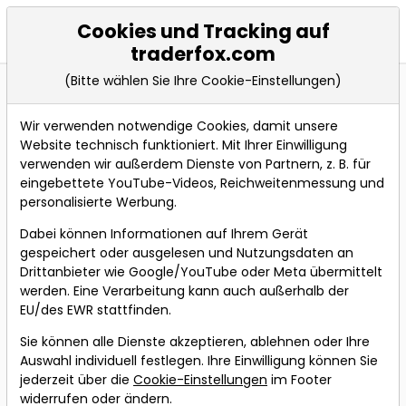
Cookies und Tracking auf
Events
traderfox.com
(Bitte wählen Sie Ihre Cookie-Einstellungen)
Wir verwenden notwendige Cookies, damit unsere
Live teilnehmen an folgendem
Website technisch funktioniert. Mit Ihrer Einwilligung
Webinar
verwenden wir außerdem Dienste von Partnern, z. B. für
eingebettete YouTube-Videos, Reichweitenmessung und
personalisierte Werbung.
Bevorstehende Webinare
Dabei können Informationen auf Ihrem Gerät
gespeichert oder ausgelesen und Nutzungsdaten an
Optionshandel
Drittanbieter wie Google/YouTube oder Meta übermittelt
meistern mit
werden. Eine Verarbeitung kann auch außerhalb der
SheInvest
EU/des EWR stattfinden.
Referent:
Maya
Sie können alle Dienste akzeptieren, ablehnen oder Ihre
Chaudhuri
Auswahl individuell festlegen. Ihre Einwilligung können Sie
jederzeit über die
Cookie-Einstellungen
im Footer
Wann:
12.07.2026 um 18:00
widerrufen oder ändern.
Uhr