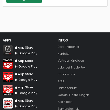
APPS
INFOS
TraderFox Flash
Über TraderFox
App Store
Google Play
Kontakt
TraderFox App
App Store
Vertrag Kündigen
Google Play
Jobs bei TraderFox
TraderFox Pro
App Store
Impressum
Google Play
AGB
TraderFox dpa-AFX ProFeed
App Store
Datenschutz
Google Play
Cookie-Einstellungen
TraderFox Live Trading
App Store
Alle Aktien
Google Play
Barrierefreiheit