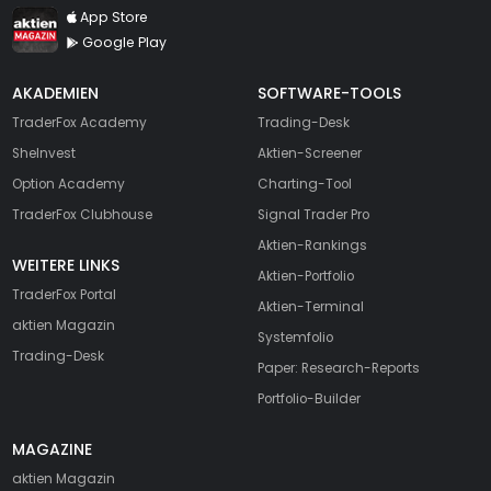
TraderFox aktien Magazin
App Store
Google Play
AKADEMIEN
SOFTWARE-TOOLS
TraderFox Academy
Trading-Desk
SheInvest
Aktien-Screener
Option Academy
Charting-Tool
TraderFox Clubhouse
Signal Trader Pro
Aktien-Rankings
WEITERE LINKS
Aktien-Portfolio
TraderFox Portal
Aktien-Terminal
aktien Magazin
Systemfolio
Trading-Desk
Paper: Research-Reports
Portfolio-Builder
MAGAZINE
aktien
Magazin