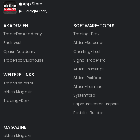
TraderFox aktien Magazin
App Store
Google Play
AKADEMIEN
SOFTWARE-TOOLS
TraderFox Academy
Trading-Desk
SheInvest
Aktien-Screener
Option Academy
Charting-Tool
TraderFox Clubhouse
Signal Trader Pro
Aktien-Rankings
WEITERE LINKS
Aktien-Portfolio
TraderFox Portal
Aktien-Terminal
aktien Magazin
Systemfolio
Trading-Desk
Paper: Research-Reports
Portfolio-Builder
MAGAZINE
aktien
Magazin